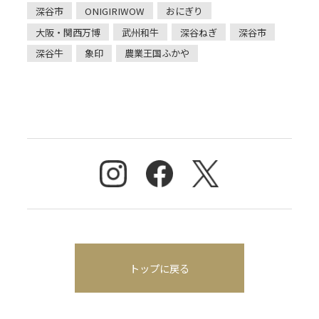
西万博のＯＲＡ外食パビリオン内、象印「ＯＮＩＧ
深谷市
ONIGIRIWOW
おにぎり
ＩＲＩ ＷＯＷ！」ブースにて、深谷市自慢の農畜産
お知らせ
大阪・関西万博
武州和牛
深谷ねぎ
深谷市
物「深谷ねぎ」「深谷牛」を使ったおにぎりが販売
深谷牛
象印
農業王国ふかや
されます！ さらに、この販売を記念 [&hellip;]
お問い合わせ
トップに戻る