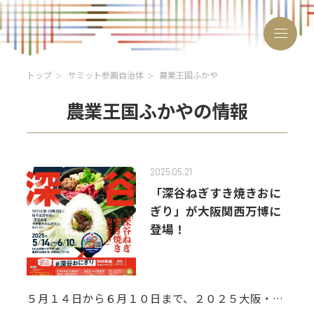
トップ
サミット参画自治体
農業王国ふかや
農業王国ふかやの情報
おにぎりサミット®とは
2025.05.21
開催概要・お申し込み
「深谷ねぎすき焼きおに
ぎり」が大阪関西万博に
サミット参画自治体
登場！
沿革
2024年
2025年
５月１４日から６月１０日まで、２０２５大阪・関
2026年