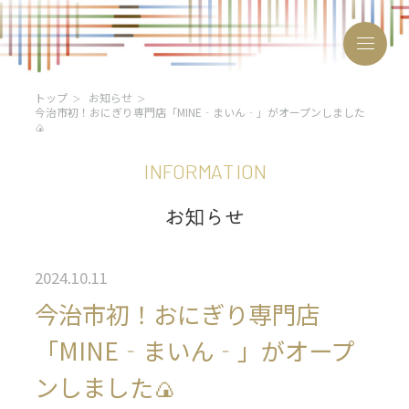
トップ
お知らせ
今治市初！おにぎり専門店「MINE‐まいん‐」がオープンしました
🍙
I
N
F
O
R
M
A
T
I
O
N
おにぎりサミット®とは
お
知
ら
せ
開催概要・お申し込み
2024.10.11
サミット参画自治体
今治市初！おにぎり専門店
沿革
「MINE‐まいん‐」がオープ
2024年
2025年
ンしました🍙
2026年