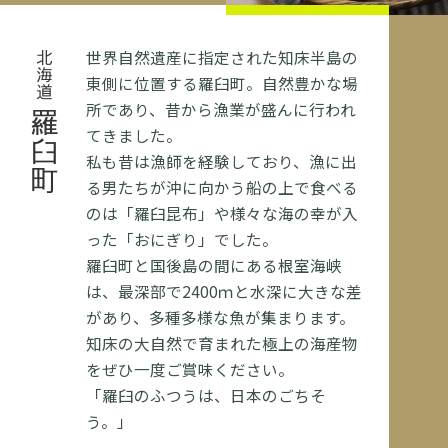
世界自然遺産に指定された知床半島の
北海道
東側に位置する羅臼町。自然豊かな場
所であり、昔から漁業が盛んに行われ
羅臼町
てきました。
私も昔は漁師を経験しており、漁に出
る男たちが沖に向かう船の上で食べる
のは「羅臼昆布」や様々な海の幸が入
った「おにぎり」でした。
羅臼町と国後島の間にある根室海峡
は、最深部で2400ｍと水深に大きな差
があり、多種多様な魚が集まります。
知床の大自然で育まれた極上の海産物
をぜひ一度ご賞味ください。
「羅臼のふつうは、日本のごちそ
う。」