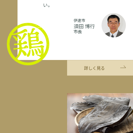
い。
伊達市
須田 博行
市長
詳しく見る