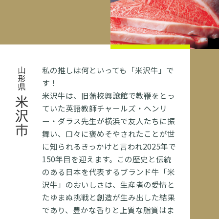
私の推しは何といっても「米沢牛」で
山形県
す！
米沢牛は、旧藩校興譲館で教鞭をとっ
米沢市
ていた英語教師チャールズ・ヘンリ
ー・ダラス先生が横浜で友人たちに振
舞い、口々に褒めそやされたことが世
に知られるきっかけと言われ2025年で
150年目を迎えます。この歴史と伝統
のある日本を代表するブランド牛「米
沢牛」のおいしさは、生産者の愛情と
たゆまぬ挑戦と創造が生み出した結果
であり、豊かな香りと上質な脂質はま