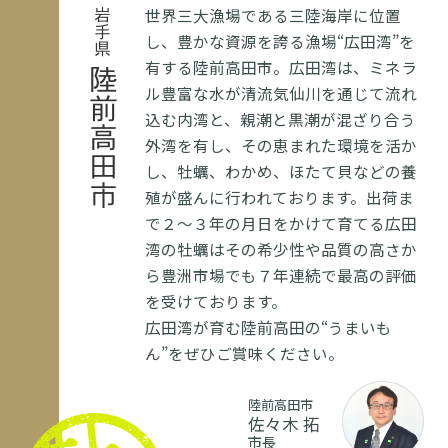
世界三大漁場である三陸海岸に位置
岩手県
し、豊かな資源を誇る漁場“広田湾”を
有する陸前高田市。広田湾は、ミネラ
陸前高田市
ル豊富な水が清流気仙川を通じて流れ
込む内湾と、親潮と黒潮が混ざり合う
外湾を有し、その恵まれた環境を活か
し、牡蠣、わかめ、ほたて貝などの養
殖が盛んに行われております。出荷ま
で２～３年の月日をかけて育てる広田
湾の牡蠣はその希少性や品質の高さか
ら豊洲市場でも７年連続で最高の評価
を受けております。
広田湾が育む陸前高田の“うまいも
ん”をぜひご賞味ください。
陸前高田市
佐々木 拓
市長