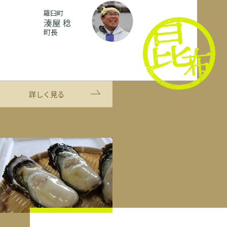
羅臼町
湊屋 稔
町長
詳しく見る