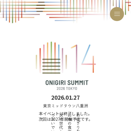
おにぎりサミット®とは
開催概要・お申し込み
サミット参画自治体
2026.01.27
沿革
東京ミッドタウン八重洲
2024年
本イベントは終了しました。
つ
次
日
お
次回は2027年開催予定です。
2025年
な
の
本
に
い
世
の
ぎ
で
代
食
り
2026年