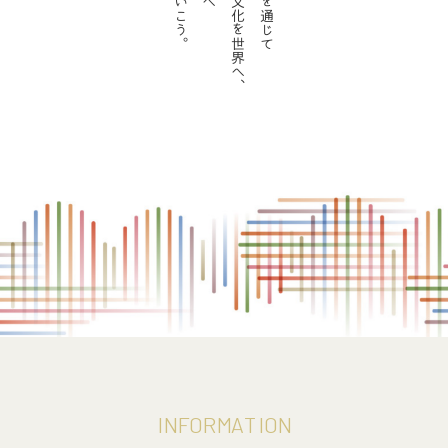
い
へ
文
を
こ
化
通
う
を
じ
お知らせ
。
世
て
界
へ
、
お問い合わせ
I
N
F
O
R
M
A
T
I
O
N