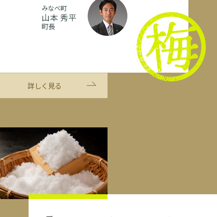
みなべ町
山本 秀平
町長
詳しく見る