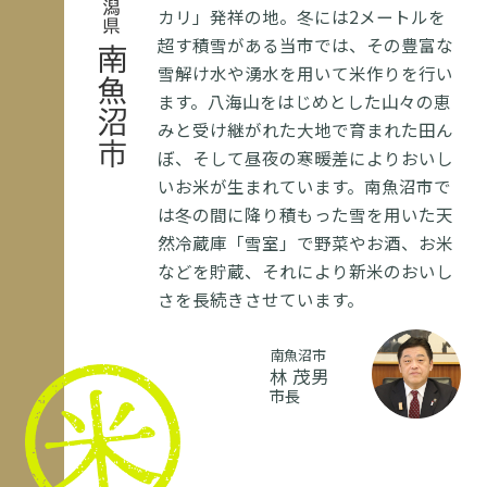
新潟県
カリ」発祥の地。冬には2メートルを
超す積雪がある当市では、その豊富な
南魚沼市
雪解け水や湧水を用いて米作りを行い
ます。八海山をはじめとした山々の恵
みと受け継がれた大地で育まれた田ん
ぼ、そして昼夜の寒暖差によりおいし
いお米が生まれています。南魚沼市で
は冬の間に降り積もった雪を用いた天
然冷蔵庫「雪室」で野菜やお酒、お米
などを貯蔵、それにより新米のおいし
さを長続きさせています。
南魚沼市
林 茂男
市長