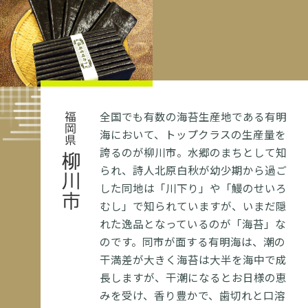
全国でも有数の海苔生産地である有明
福岡県
海において、トップクラスの生産量を
誇るのが柳川市。水郷のまちとして知
柳川市
られ、詩人北原白秋が幼少期から過ご
した同地は「川下り」や「鰻のせいろ
むし」で知られていますが、いまだ隠
れた逸品となっているのが「海苔」な
のです。同市が面する有明海は、潮の
干満差が大きく海苔は大半を海中で成
長しますが、干潮になるとお日様の恵
みを受け、香り豊かで、歯切れと口溶