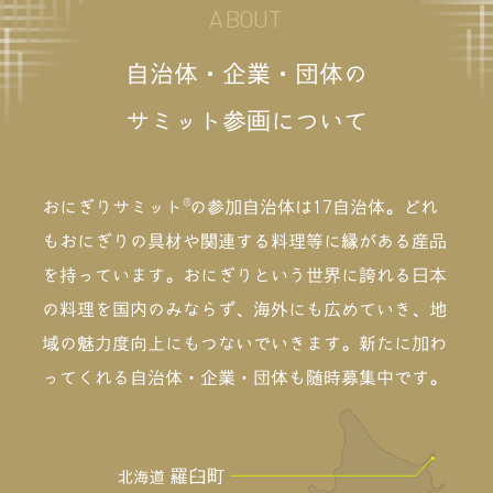
A
B
O
U
T
自
治
体
・
企
業
・
団
体
の
サ
ミ
ッ
ト
参画
に
つ
い
て
®
おにぎりサミット
の参加自治体は17自治体。どれ
もおにぎりの具材や関連する料理等に縁がある産品
を持っています。おにぎりという世界に誇れる日本
の料理を国内のみならず、海外にも広めていき、地
域の魅力度向上にもつないでいきます。新たに加わ
ってくれる自治体・企業・団体も随時募集中です。