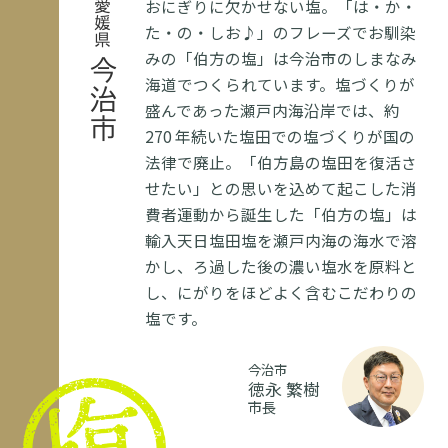
おにぎりに欠かせない塩。「は・か・
愛媛県
た・の・しお♪」のフレーズでお馴染
みの「伯方の塩」は今治市のしまなみ
今治市
海道でつくられています。塩づくりが
盛んであった瀬戸内海沿岸では、約
270 年続いた塩田での塩づくりが国の
法律で廃止。「伯方島の塩田を復活さ
せたい」との思いを込めて起こした消
費者運動から誕生した「伯方の塩」は
輸入天日塩田塩を瀬戸内海の海水で溶
かし、ろ過した後の濃い塩水を原料と
し、にがりをほどよく含むこだわりの
塩です。
今治市
徳永 繁樹
市長