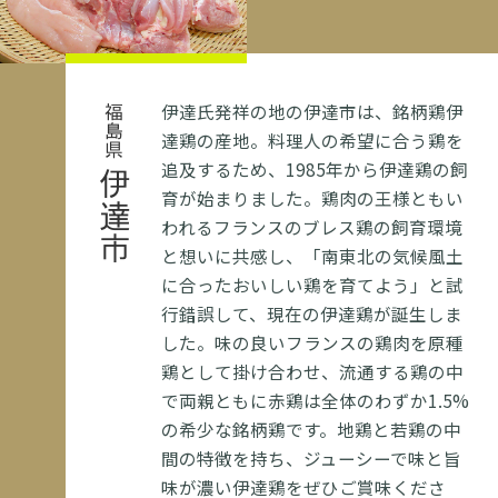
伊達氏発祥の地の伊達市は、銘柄鶏伊
福島県
達鶏の産地。料理人の希望に合う鶏を
追及するため、1985年から伊達鶏の飼
伊達市
育が始まりました。鶏肉の王様ともい
われるフランスのブレス鶏の飼育環境
と想いに共感し、「南東北の気候風土
に合ったおいしい鶏を育てよう」と試
行錯誤して、現在の伊達鶏が誕生しま
した。味の良いフランスの鶏肉を原種
鶏として掛け合わせ、流通する鶏の中
で両親ともに赤鶏は全体のわずか1.5%
の希少な銘柄鶏です。地鶏と若鶏の中
間の特徴を持ち、ジューシーで味と旨
味が濃い伊達鶏をぜひご賞味くださ