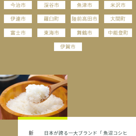
今治市
深谷市
魚津市
米沢市
伊達市
羅臼町
陸前高田市
大間町
富士市
東海市
舞鶴市
中能登町
伊賀市
日本が誇る一大ブランド「 魚沼コシヒ