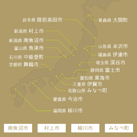
南魚沼市
村上市
柳川市
みなべ町