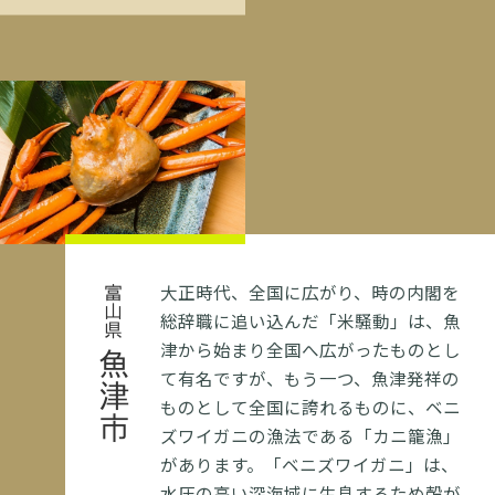
大正時代、全国に広がり、時の内閣を
富山県
総辞職に追い込んだ「米騒動」は、魚
津から始まり全国へ広がったものとし
魚津市
て有名ですが、もう一つ、魚津発祥の
ものとして全国に誇れるものに、ベニ
ズワイガニの漁法である「カニ籠漁」
があります。「ベニズワイガニ」は、
水圧の高い深海域に生息するため殻が