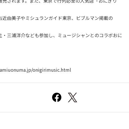
販売されます。また、東京で行列必至の人気店「おにぎり
右近由美子やミシュランガイド東京、ビブルマン掲載の
主・三浦洋介なども参加し、ミュージシャンとのコラボおに
。
amiuonuma.jp/onigirimusic.html