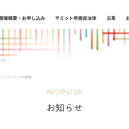
開催概要・お申し込み
サミット参画自治体
沿革
ミュージックフェスの開催
I
N
F
O
R
M
A
T
I
O
N
お
知
ら
せ