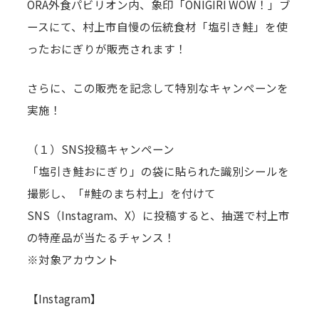
ORA外食パビリオン内、象印「ONIGIRI WOW！」ブ
ースにて、村上市自慢の伝統食材「塩引き鮭」を使
お知らせ
ったおにぎりが販売されます！
お問い合わせ
さらに、この販売を記念して特別なキャンペーンを
実施！
（１）SNS投稿キャンペーン
「塩引き鮭おにぎり」の袋に貼られた識別シールを
撮影し、「#鮭のまち村上」を付けて
SNS（Instagram、X）に投稿すると、抽選で村上市
の特産品が当たるチャンス！
※対象アカウント
【Instagram】