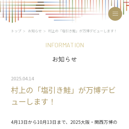
トップ
お知らせ
村上の「塩引き鮭」が万博デビューします！
I
N
F
O
R
M
A
T
I
O
N
お
知
ら
せ
おにぎりサミット®とは
開催概要・お申し込み
2025.04.14
村上の「塩引き鮭」が万博デビ
サミット参画自治体
ューします！
沿革
2024年
2025年
4月13日から10月13日まで、2025大阪・関西万博の
2026年